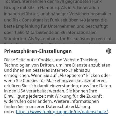
Tochterunternehmen der 1879 gegründeten Funk
Gruppe mit Sitz in Hamburg. Als in 5. Generation
inhabergeführter, unabhängiger Versicherungsmakler
und Risk Consultant ist Funk seit über 140 Jahren die
beste Empfehlung für Unternehmen und beschäftigt
über 1.560 Mitarbeitende an 36 internationalen
Standorten. Als Systemhaus für Risikolösungen vereint
Funk die traditionellen Tätigkeiten eines technischen
Versicherungsmaklers mit den Dienstleistungen eines
modernen Beratungsunternehmens für
Risikomanagement.
Zurück zur Listenansicht
Die beste Empfehlung. Funk.
+43 1 58910-0