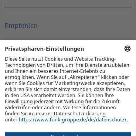
Empfehlen
Die beste Empfehlung. Funk.
+43 1 58910-0
Funk International Austria GmbH, Lugeck 1, 1010 Wien
Alle
Standorte