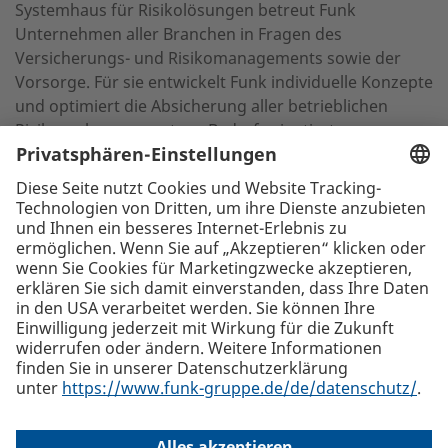
Systemhaus für Risikolösungen betreut Funk
Unternehmen aller Branchen in Fragen des
Versicherungs- und Risikomanagements sowie der
Vorsorge. Für sie entwickelt Funk individuelle Konzepte
und optimiert die Absicherung aller betrieblichen
Risiken – konsequent am Bedarf orientiert
Zurück zur Listenansicht
Die beste Empfehlung. Funk.
+43 1 58910-0
Funk International Austria GmbH, Lugeck 1, 1010 Wien
Alle
Standorte