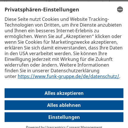
Versicherungs- und Risikomanagements sowie der
Vorsorge. Für sie entwickelt Funk individuelle Konzepte
und optimiert die Absicherung aller betrieblichen
Risiken – konsequent am Bedarf orientiert.
Zurück zur Listenansicht
Die beste Empfehlung. Funk.
+43 1 58910-0
Funk International Austria GmbH, Lugeck 1, 1010 Wien
Alle
Standorte
welcome(at)funk-austria.com
Internationaler Versicherungsmakler und Risk Consultant
Sitemap
Impressum
Haftungsausschluss
Datenschutz