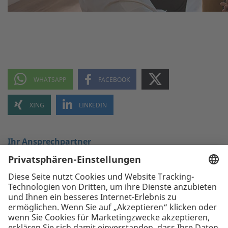
Ihr Ansprechpartner
Mario Heinisch
+43 1 58910-202
E-Mail schreiben